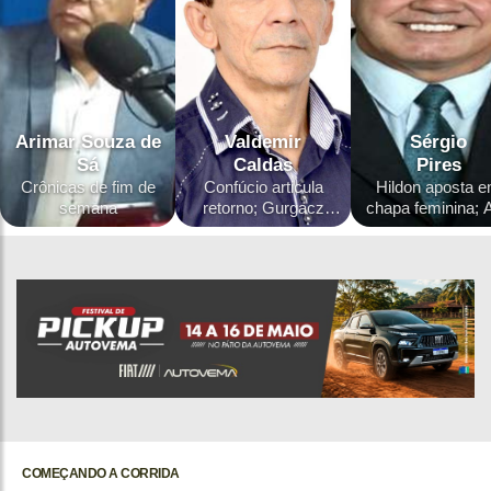
Arimar Souza de
Valdemir
Sérgio
Sá
Caldas
Pires
Crônicas de fim de
Confúcio articula
Hildon aposta 
semana
retorno; Gurgacz
chapa feminina; A
pode mudar de
volta ao jogo; 
projeto; e Maurício
Confúcio Mour
Carvalho silencia
surpreende ao
sobre R$ 2 milhões
renunciar à reele
COMEÇANDO A CORRIDA