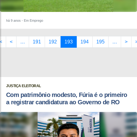
há 9 anos
- Em Emprego
<
<
…
191
192
193
194
195
…
>
JUSTIÇA ELEITORAL
Com patrimônio modesto, Fúria é o primeiro
a registrar candidatura ao Governo de RO