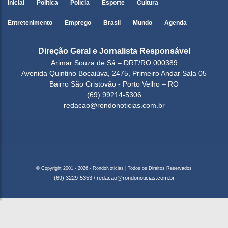
Inicial
Política
Polícia
Esporte
Cultura
Entretenimento
Emprego
Brasil
Mundo
Agenda
Direção Geral e Jornalista Responsável
Arimar Souza de Sá – DRT/RO 000389
Avenida Quintino Bocaiúva, 2475, Primeiro Andar Sala 05
Bairro São Cristovão - Porto Velho – RO
(69) 99214-5306
redacao@rondonoticias.com.br
© Copyright 2001 - 2026 - RondoNoticias | Todos os Direitos Reservados
(69) 3229-5353
/
redacao@rondonoticias.com.br