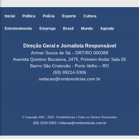
Inicial
Política
Polícia
Esporte
Cultura
Entretenimento
Emprego
Brasil
Mundo
Agenda
Direção Geral e Jornalista Responsável
Arimar Souza de Sá – DRT/RO 000389
Avenida Quintino Bocaiúva, 2475, Primeiro Andar Sala 05
Bairro São Cristovão - Porto Velho – RO
(69) 99214-5306
redacao@rondonoticias.com.br
© Copyright 2001 - 2026 - RondoNoticias | Todos os Direitos Reservados
(69) 3229-5353
/
redacao@rondonoticias.com.br