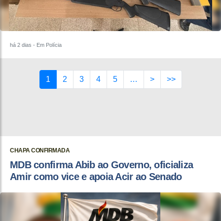
há 2 dias
- Em Polícia
1
2
3
4
5
…
>
>>
CHAPA CONFIRMADA
MDB confirma Abib ao Governo, oficializa
Amir como vice e apoia Acir ao Senado