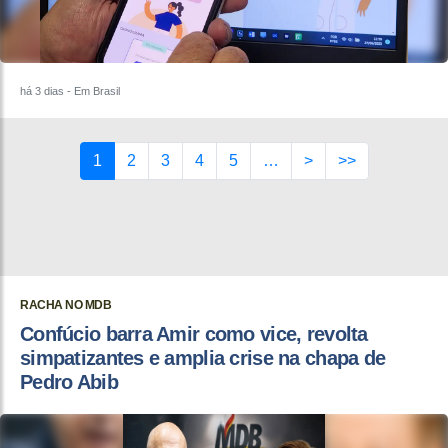
há 3 dias
- Em Brasil
1
2
3
4
5
…
>
>>
RACHA NO MDB
Confúcio barra Amir como vice, revolta
simpatizantes e amplia crise na chapa de
Pedro Abib