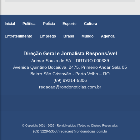
Inicial
Política
Polícia
Esporte
Cultura
Entretenimento
Emprego
Brasil
Mundo
Agenda
Direção Geral e Jornalista Responsável
Arimar Souza de Sá – DRT/RO 000389
Avenida Quintino Bocaiúva, 2475, Primeiro Andar Sala 05
Bairro São Cristovão - Porto Velho – RO
(69) 99214-5306
redacao@rondonoticias.com.br
© Copyright 2001 - 2026 - RondoNoticias | Todos os Direitos Reservados
(69) 3229-5353
/
redacao@rondonoticias.com.br