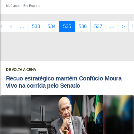
há 9 anos
- Em Esporte
<
<
…
533
534
535
536
537
…
>
DE VOLTA A CENA
Recuo estratégico mantém Confúcio Moura
vivo na corrida pelo Senado