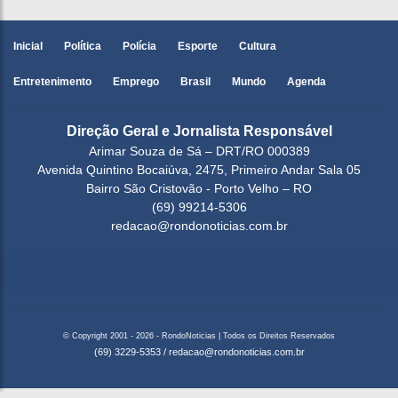
Inicial
Política
Polícia
Esporte
Cultura
Entretenimento
Emprego
Brasil
Mundo
Agenda
Direção Geral e Jornalista Responsável
Arimar Souza de Sá – DRT/RO 000389
Avenida Quintino Bocaiúva, 2475, Primeiro Andar Sala 05
Bairro São Cristovão - Porto Velho – RO
(69) 99214-5306
redacao@rondonoticias.com.br
© Copyright 2001 - 2026 - RondoNoticias | Todos os Direitos Reservados
(69) 3229-5353
/
redacao@rondonoticias.com.br