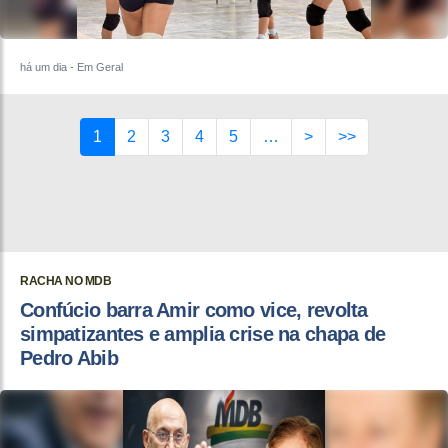
há um dia
- Em Geral
1
2
3
4
5
…
>
>>
RACHA NO MDB
Confúcio barra Amir como vice, revolta
simpatizantes e amplia crise na chapa de
Pedro Abib