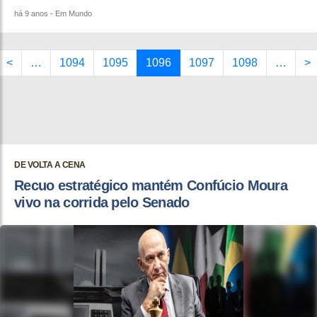
há 9 anos
- Em Mundo
<
…
1094
1095
1096
1097
1098
…
>
DE VOLTA A CENA
Recuo estratégico mantém Confúcio Moura
vivo na corrida pelo Senado