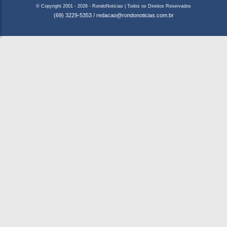
© Copyright 2001 - 2026 - RondoNoticias | Todos os Direitos Reservados
(69) 3229-5353
/
redacao@rondonoticias.com.br