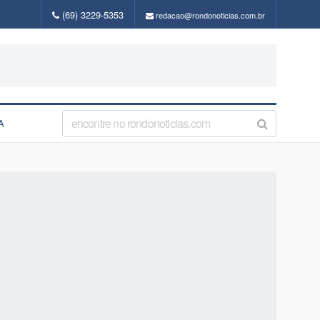
(69) 3229-5353
redacao@rondonoticias.com.br
A