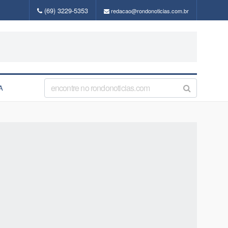
(69) 3229-5353
redacao@rondonoticias.com.br
A