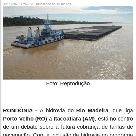
30/09/2025 17:43:58 - Atualizado
há 10 meses
Foto: Reprodução
RONDÔNIA -
A hidrovia do
Rio Madeira
, que liga
Porto Velho (RO)
a
Itacoatiara (AM)
, está no centro
de um debate sobre a futura cobrança de tarifas de
navegação. Com a inclusão da hidrovia no programa