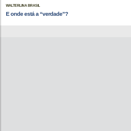
WALTERLINA BRASIL
E onde está a “verdade”?