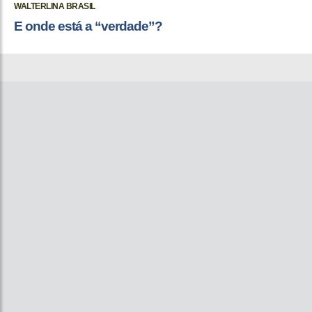
WALTERLINA BRASIL
E onde está a “verdade”?