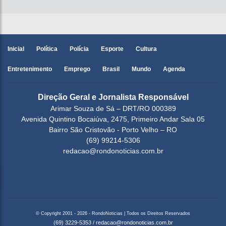
Inicial
Política
Polícia
Esporte
Cultura
Entretenimento
Emprego
Brasil
Mundo
Agenda
Direção Geral e Jornalista Responsável
Arimar Souza de Sá – DRT/RO 000389
Avenida Quintino Bocaiúva, 2475, Primeiro Andar Sala 05
Bairro São Cristovão - Porto Velho – RO
(69) 99214-5306
redacao@rondonoticias.com.br
© Copyright 2001 - 2026 - RondoNoticias | Todos os Direitos Reservados
(69) 3229-5353
/
redacao@rondonoticias.com.br