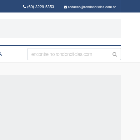
(69) 3229-5353
redacao@rondonoticias.com.br
A