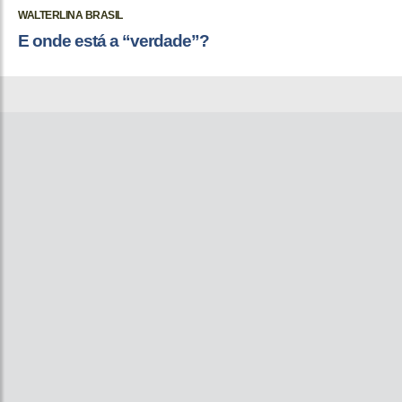
WALTERLINA BRASIL
E onde está a “verdade”?