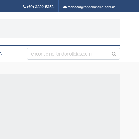
(69) 3229-5353
redacao@rondonoticias.com.br
A