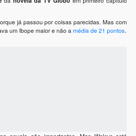
e
da
novela da TV Globo
em primeiro capítulo
orque já passou por coisas parecidas. Mas com
va um Ibope maior e não a
média de 21 pontos
.
 novela são importantes. Mas Walcyr está