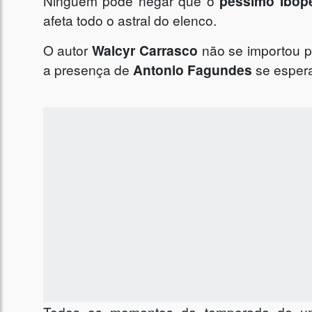
Ninguém pode negar que o
péssimo Ibop
afeta todo o astral do elenco.
O autor
Walcyr Carrasco
não se importou p
a presença de
Antonio Fagundes
se espera
Todos os momentos da temporada de uma