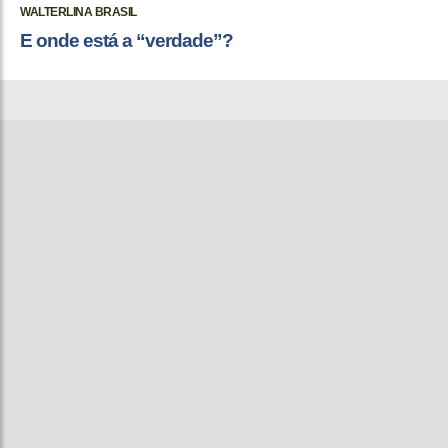
WALTERLINA BRASIL
E onde está a “verdade”?