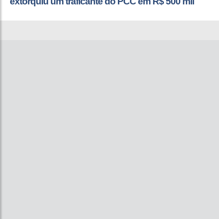
extorquiu um traficante do PCC em R$ 500 mil