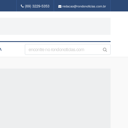
(69) 3229-5353
redacao@rondonoticias.com.br
A