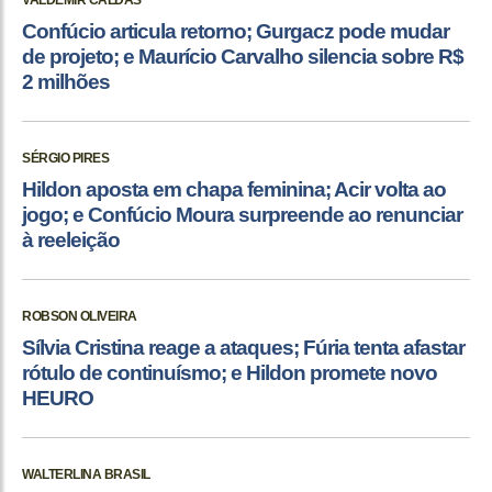
VALDEMIR CALDAS
Confúcio articula retorno; Gurgacz pode mudar
de projeto; e Maurício Carvalho silencia sobre R$
2 milhões
SÉRGIO PIRES
Hildon aposta em chapa feminina; Acir volta ao
jogo; e Confúcio Moura surpreende ao renunciar
à reeleição
ROBSON OLIVEIRA
Sílvia Cristina reage a ataques; Fúria tenta afastar
rótulo de continuísmo; e Hildon promete novo
HEURO
WALTERLINA BRASIL