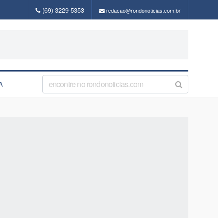
(69) 3229-5353
redacao@rondonoticias.com.br
A