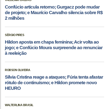
VALDEMIR CALDAS
Confúcio articula retorno; Gurgacz pode mudar
de projeto; e Maurício Carvalho silencia sobre R$
2 milhões
SÉRGIO PIRES
Hildon aposta em chapa feminina; Acir volta ao
jogo; e Confúcio Moura surpreende ao renunciar
à reeleição
ROBSON OLIVEIRA
Sílvia Cristina reage a ataques; Fúria tenta afastar
rótulo de continuísmo; e Hildon promete novo
HEURO
WALTERLINA BRASIL