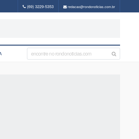
(69) 3229-5353
redacao@rondonoticias.com.br
A