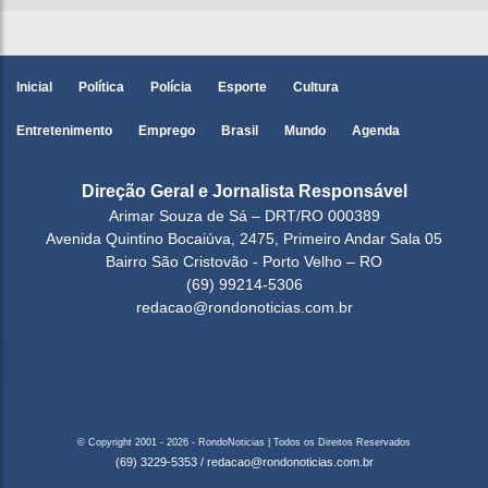
Inicial
Política
Polícia
Esporte
Cultura
Entretenimento
Emprego
Brasil
Mundo
Agenda
Direção Geral e Jornalista Responsável
Arimar Souza de Sá – DRT/RO 000389
Avenida Quintino Bocaiúva, 2475, Primeiro Andar Sala 05
Bairro São Cristovão - Porto Velho – RO
(69) 99214-5306
redacao@rondonoticias.com.br
© Copyright 2001 - 2026 - RondoNoticias | Todos os Direitos Reservados
(69) 3229-5353
/
redacao@rondonoticias.com.br