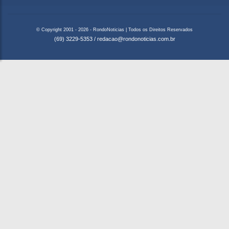
© Copyright 2001 - 2026 - RondoNoticias | Todos os Direitos Reservados
(69) 3229-5353
/
redacao@rondonoticias.com.br