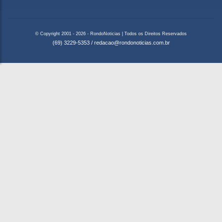
© Copyright 2001 - 2026 - RondoNoticias | Todos os Direitos Reservados
(69) 3229-5353
/
redacao@rondonoticias.com.br