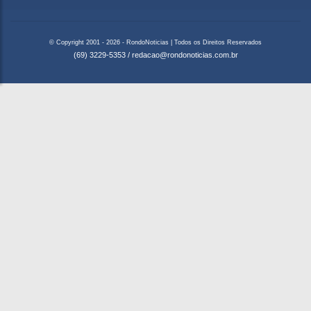
© Copyright 2001 - 2026 - RondoNoticias | Todos os Direitos Reservados
(69) 3229-5353
/
redacao@rondonoticias.com.br