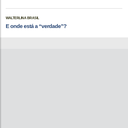
WALTERLINA BRASIL
E onde está a “verdade”?