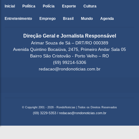
Inicial
Política
Polícia
Esporte
Cultura
Entretenimento
Emprego
Brasil
Mundo
Agenda
Direção Geral e Jornalista Responsável
Arimar Souza de Sá – DRT/RO 000389
Avenida Quintino Bocaiúva, 2475, Primeiro Andar Sala 05
Bairro São Cristovão - Porto Velho – RO
(69) 99214-5306
redacao@rondonoticias.com.br
© Copyright 2001 - 2026 - RondoNoticias | Todos os Direitos Reservados
(69) 3229-5353
/
redacao@rondonoticias.com.br