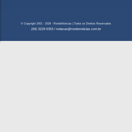
© Copyright 2001 - 2026 - RondoNoticias | Todos os Direitos Reservados
(69) 3229-5353
/
redacao@rondonoticias.com.br