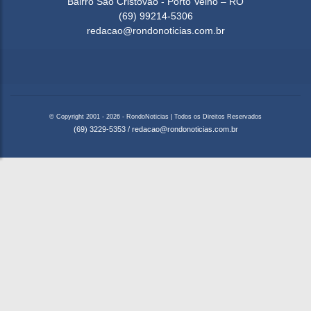
Bairro São Cristovão - Porto Velho – RO
(69) 99214-5306
redacao@rondonoticias.com.br
© Copyright 2001 - 2026 - RondoNoticias | Todos os Direitos Reservados
(69) 3229-5353
/
redacao@rondonoticias.com.br