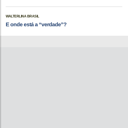
WALTERLINA BRASIL
E onde está a “verdade”?