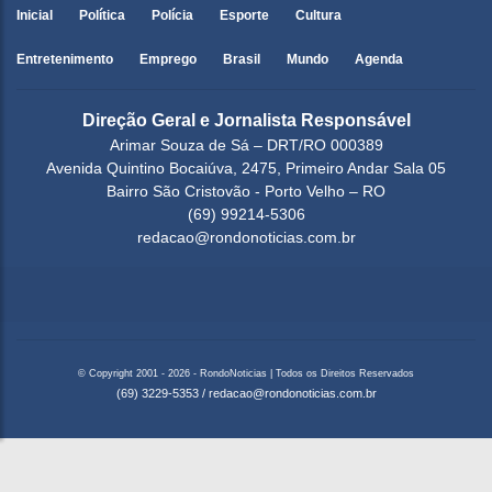
Inicial
Política
Polícia
Esporte
Cultura
Entretenimento
Emprego
Brasil
Mundo
Agenda
Direção Geral e Jornalista Responsável
Arimar Souza de Sá – DRT/RO 000389
Avenida Quintino Bocaiúva, 2475, Primeiro Andar Sala 05
Bairro São Cristovão - Porto Velho – RO
(69) 99214-5306
redacao@rondonoticias.com.br
© Copyright 2001 - 2026 - RondoNoticias | Todos os Direitos Reservados
(69) 3229-5353
/
redacao@rondonoticias.com.br