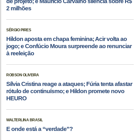
de projeto; e Maurício Carvalho silencia sobre R$
2 milhões
SÉRGIO PIRES
Hildon aposta em chapa feminina; Acir volta ao
jogo; e Confúcio Moura surpreende ao renunciar
à reeleição
ROBSON OLIVEIRA
Sílvia Cristina reage a ataques; Fúria tenta afastar
rótulo de continuísmo; e Hildon promete novo
HEURO
WALTERLINA BRASIL
E onde está a “verdade”?