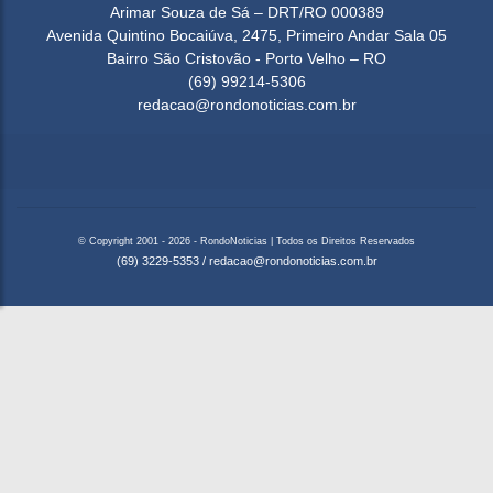
Arimar Souza de Sá – DRT/RO 000389
Avenida Quintino Bocaiúva, 2475, Primeiro Andar Sala 05
Bairro São Cristovão - Porto Velho – RO
(69) 99214-5306
redacao@rondonoticias.com.br
© Copyright 2001 - 2026 - RondoNoticias | Todos os Direitos Reservados
(69) 3229-5353
/
redacao@rondonoticias.com.br