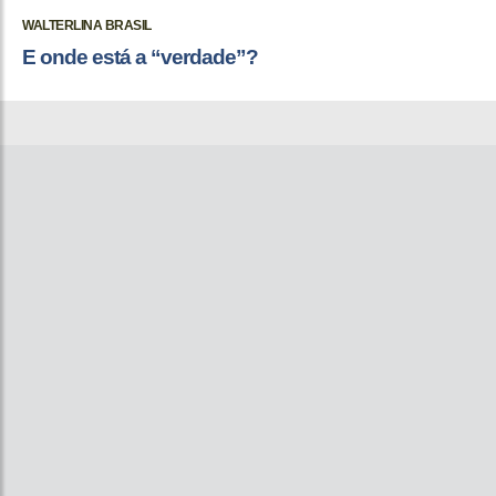
WALTERLINA BRASIL
E onde está a “verdade”?