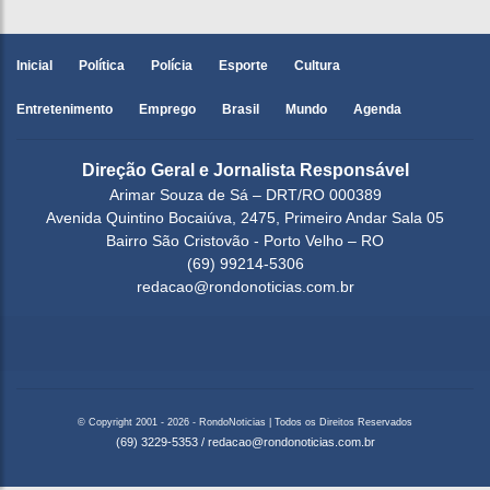
Inicial
Política
Polícia
Esporte
Cultura
Entretenimento
Emprego
Brasil
Mundo
Agenda
Direção Geral e Jornalista Responsável
Arimar Souza de Sá – DRT/RO 000389
Avenida Quintino Bocaiúva, 2475, Primeiro Andar Sala 05
Bairro São Cristovão - Porto Velho – RO
(69) 99214-5306
redacao@rondonoticias.com.br
© Copyright 2001 - 2026 - RondoNoticias | Todos os Direitos Reservados
(69) 3229-5353
/
redacao@rondonoticias.com.br