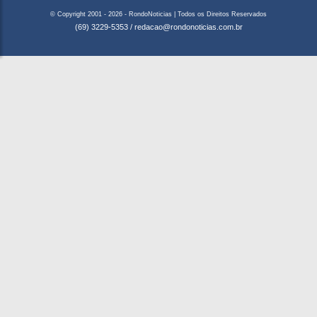
© Copyright 2001 - 2026 - RondoNoticias | Todos os Direitos Reservados
(69) 3229-5353
/
redacao@rondonoticias.com.br