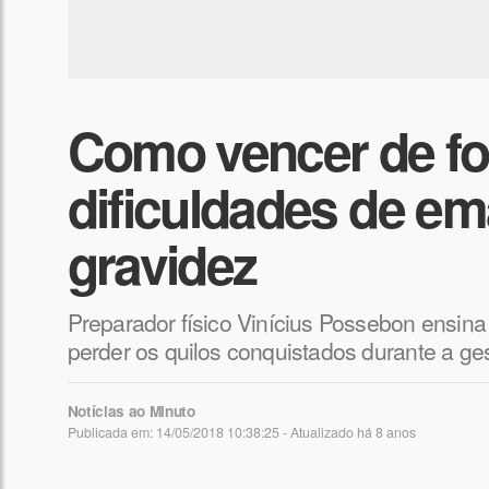
Como vencer de for
dificuldades de em
gravidez
Preparador físico Vinícius Possebon ensin
perder os quilos conquistados durante a ge
Notícias ao Minuto
Publicada em: 14/05/2018 10:38:25 - Atualizado
há 8 anos