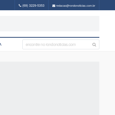
(69) 3229-5353
redacao@rondonoticias.com.br
A