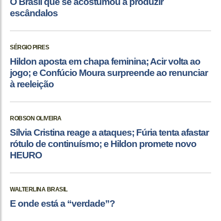
O Brasil que se acostumou a produzir
escândalos
SÉRGIO PIRES
Hildon aposta em chapa feminina; Acir volta ao
jogo; e Confúcio Moura surpreende ao renunciar
à reeleição
ROBSON OLIVEIRA
Sílvia Cristina reage a ataques; Fúria tenta afastar
rótulo de continuísmo; e Hildon promete novo
HEURO
WALTERLINA BRASIL
E onde está a “verdade”?