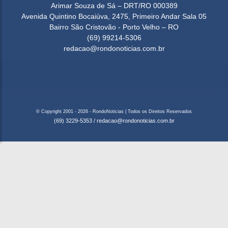
Arimar Souza de Sá – DRT/RO 000389
Avenida Quintino Bocaiúva, 2475, Primeiro Andar Sala 05
Bairro São Cristovão - Porto Velho – RO
(69) 99214-5306
redacao@rondonoticias.com.br
© Copyright 2001 - 2026 - RondoNoticias | Todos os Direitos Reservados
(69) 3229-5353
/
redacao@rondonoticias.com.br