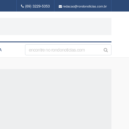
(69) 3229-5353
redacao@rondonoticias.com.br
A