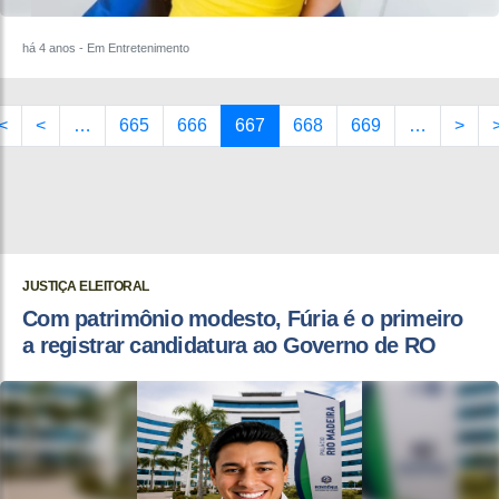
há 4 anos
- Em Entretenimento
<
<
…
665
666
667
668
669
…
>
JUSTIÇA ELEITORAL
Com patrimônio modesto, Fúria é o primeiro
a registrar candidatura ao Governo de RO