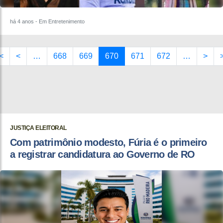
há 4 anos
- Em Entretenimento
<
<
…
668
669
670
671
672
…
>
JUSTIÇA ELEITORAL
Com patrimônio modesto, Fúria é o primeiro
a registrar candidatura ao Governo de RO