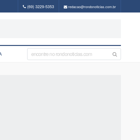
(69) 3229-5353
redacao@rondonoticias.com.br
A