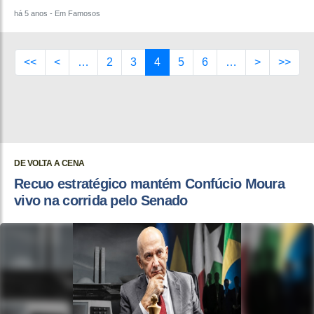
há 5 anos
- Em Famosos
<<
<
…
2
3
4
5
6
…
>
>>
DE VOLTA A CENA
Recuo estratégico mantém Confúcio Moura
vivo na corrida pelo Senado