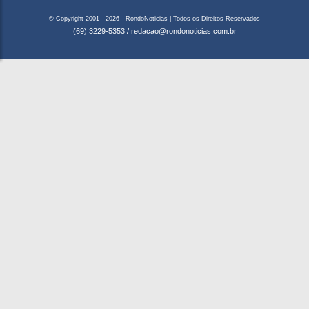
© Copyright 2001 - 2026 - RondoNoticias | Todos os Direitos Reservados
(69) 3229-5353
/
redacao@rondonoticias.com.br