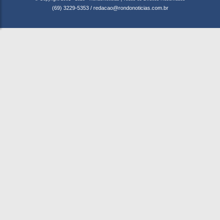
(69) 3229-5353
/
redacao@rondonoticias.com.br