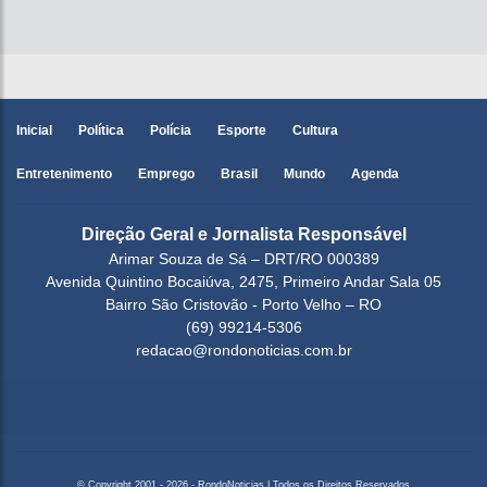
Inicial
Política
Polícia
Esporte
Cultura
Entretenimento
Emprego
Brasil
Mundo
Agenda
Direção Geral e Jornalista Responsável
Arimar Souza de Sá – DRT/RO 000389
Avenida Quintino Bocaiúva, 2475, Primeiro Andar Sala 05
Bairro São Cristovão - Porto Velho – RO
(69) 99214-5306
redacao@rondonoticias.com.br
© Copyright 2001 - 2026 - RondoNoticias | Todos os Direitos Reservados