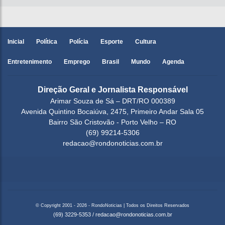
Inicial
Política
Polícia
Esporte
Cultura
Entretenimento
Emprego
Brasil
Mundo
Agenda
Direção Geral e Jornalista Responsável
Arimar Souza de Sá – DRT/RO 000389
Avenida Quintino Bocaiúva, 2475, Primeiro Andar Sala 05
Bairro São Cristovão - Porto Velho – RO
(69) 99214-5306
redacao@rondonoticias.com.br
© Copyright 2001 - 2026 - RondoNoticias | Todos os Direitos Reservados
(69) 3229-5353
/
redacao@rondonoticias.com.br