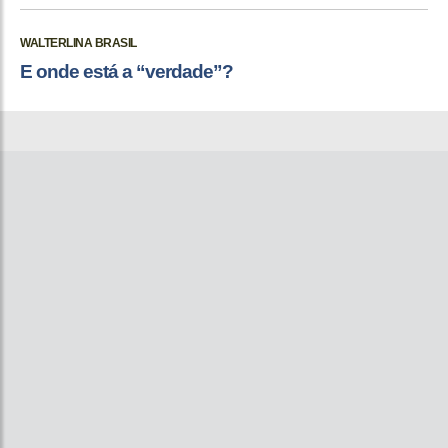
WALTERLINA BRASIL
E onde está a “verdade”?