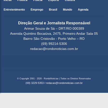
Inicial
Política
Polícia
Esporte
Cultura
Entretenimento
Emprego
Brasil
Mundo
Agenda
Direção Geral e Jornalista Responsável
Arimar Souza de Sá – DRT/RO 000389
Avenida Quintino Bocaiúva, 2475, Primeiro Andar Sala 05
Bairro São Cristovão - Porto Velho – RO
(69) 99214-5306
redacao@rondonoticias.com.br
© Copyright 2001 - 2026 - RondoNoticias | Todos os Direitos Reservados
(69) 3229-5353
/
redacao@rondonoticias.com.br