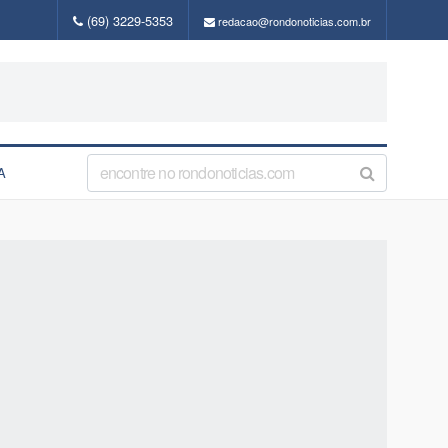
(69) 3229-5353
redacao@rondonoticias.com.br
A