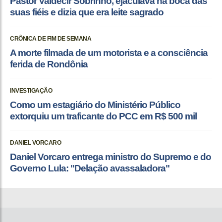
Pastor Valdecir Sobrinho, ejaculava na boca das
suas fiéis e dizia que era leite sagrado
CRÔNICA DE FIM DE SEMANA
A morte filmada de um motorista e a consciência
ferida de Rondônia
INVESTIGAÇÃO
Como um estagiário do Ministério Público
extorquiu um traficante do PCC em R$ 500 mil
DANIEL VORCARO
Daniel Vorcaro entrega ministro do Supremo e do
Governo Lula: "Delação avassaladora"