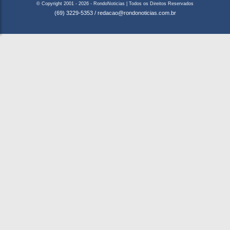
© Copyright 2001 - 2026 - RondoNoticias | Todos os Direitos Reservados
(69) 3229-5353
/
redacao@rondonoticias.com.br