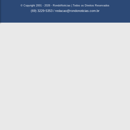
© Copyright 2001 - 2026 - RondoNoticias | Todos os Direitos Reservados
(69) 3229-5353
/
redacao@rondonoticias.com.br